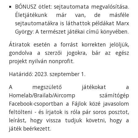
BÓNUSZ ötlet: sejtautomata megvalósítása.
Életjátékunk már van, de másféle
sejtautomatákra is láthattok példákat Marx
György: A természet játékai című könyvében.
Átiratok esetén a forrást korrekten jelöljük,
gondolva a szerzői jogokra, bár az egész
projekt nyilván nonprofit.
Határidő: 2023. szeptember 1.
A megszülető játékokat a
Homelab/Brailab/Aircomp számítógép
Facebook-csoportban a Fájlok közé javasolom
feltölteni - és írjatok is róla pár soros posztot,
leírást, hogy vissza tudjuk követni, hogy a
játék beérkezett.