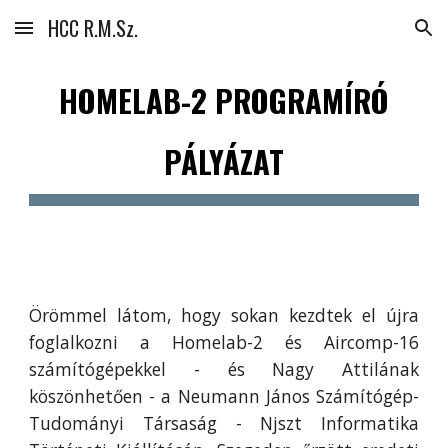
HCC R.M.Sz.
Skip to main content
Skip to navigation
HOMELAB-
2
PROGRAMÍRÓ
PÁLYÁZAT
Örömmel látom, hogy sokan kezdtek el újra
foglalkozni a Homelab-2 és Aircomp-16
számítógépekkel - és Nagy Attilának
köszönhetően - a Neumann János Számítógép-
Tudományi Társaság - Njszt Informatika