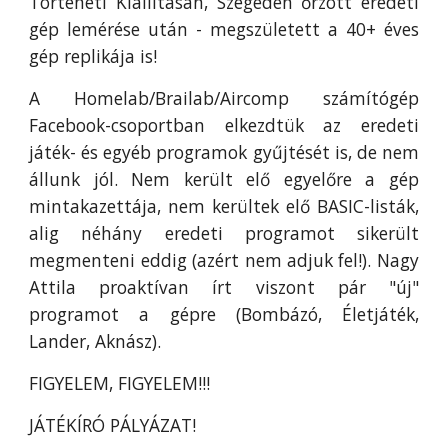
Történeti Kiállításán, Szegeden őrzött eredeti
gép lemérése után - megszületett a 40+ éves
gép replikája is!
A Homelab/Brailab/Aircomp számítógép
Facebook-csoportban elkezdtük az eredeti
játék- és egyéb programok gyűjtését is, de nem
állunk jól. Nem került elő egyelőre a gép
mintakazettája, nem kerültek elő BASIC-listák,
alig néhány eredeti programot sikerült
megmenteni eddig (azért nem adjuk fel!). Nagy
Attila proaktívan írt viszont pár "új"
programot a gépre (Bombázó, Életjáték,
Lander, Aknász).
FIGYELEM, FIGYELEM!!!
JÁTÉKÍRÓ PÁLYÁZAT!