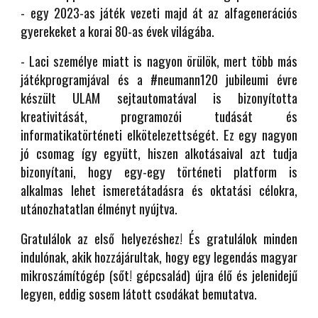
- egy 2023-as játék vezeti majd át az alfagenerációs
gyerekeket a korai 80-as évek világába.
- Laci személye miatt is nagyon örülök, mert több más
játékprogramjával és a #neumann120 jubileumi évre
készült ULAM sejtautomatával is bizonyította
kreativitását, programozói tudását és
informatikatörténeti elkötelezettségét. Ez egy nagyon
jó csomag így együtt, hiszen alkotásaival azt tudja
bizonyítani, hogy egy-egy történeti platform is
alkalmas lehet ismeretátadásra és oktatási célokra,
utánozhatatlan élményt nyújtva.
Gratulálok az első helyezéshez! És gratulálok minden
indulónak, akik hozzájárultak, hogy egy legendás magyar
mikroszámítógép (sőt! gépcsalád) újra élő és jelenidejű
legyen, eddig sosem látott csodákat bemutatva.