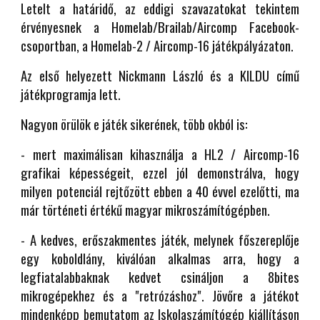
Letelt a határidő, az eddigi szavazatokat tekintem
érvényesnek a Homelab/Brailab/Aircomp Facebook-
csoportban, a Homelab-2 / Aircomp-16 játékpályázaton.
Az első helyezett Nickmann László és a KILDU című
játékprogramja lett.
Nagyon örülök e játék sikerének, több okból is:
- mert maximálisan kihasználja a HL2 / Aircomp-16
grafikai képességeit, ezzel jól demonstrálva, hogy
milyen potenciál rejtőzött ebben a 40 évvel ezelőtti, ma
már történeti értékű magyar mikroszámítógépben.
- A kedves, erőszakmentes játék, melynek főszereplője
egy koboldlány, kiválóan alkalmas arra, hogy a
legfiatalabbaknak kedvet csináljon a 8bites
mikrogépekhez és a "retrózáshoz". Jövőre a játékot
mindenképp bemutatom az Iskolaszámítógép kiállításon