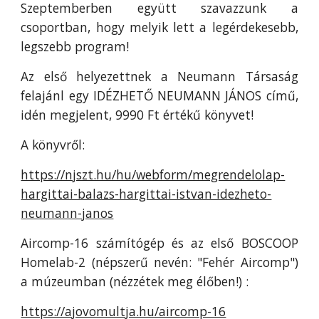
Szeptemberben együtt szavazzunk a
csoportban, hogy melyik lett a legérdekesebb,
legszebb program!
Az első helyezettnek a Neumann Társaság
felajánl egy IDÉZHETŐ NEUMANN JÁNOS című,
idén megjelent, 9990 Ft értékű könyvet!
A könyvről:
https://njszt.hu/hu/webform/megrendelolap-
hargittai-balazs-hargittai-istvan-idezheto-
neumann-janos
Aircomp-16 számítógép és az első BOSCOOP
Homelab-2 (népszerű nevén: "Fehér Aircomp")
a múzeumban (nézzétek meg élőben!) :
https://ajovomultja.hu/aircomp-16