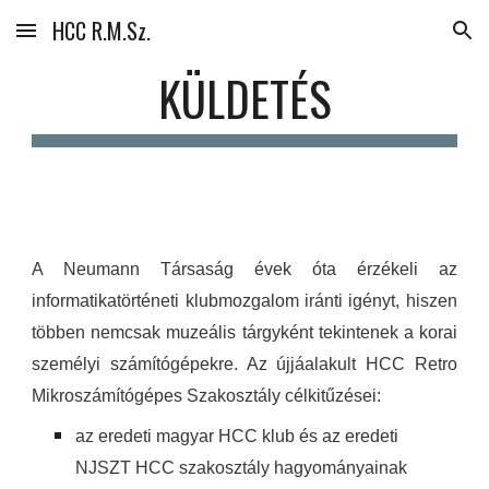
HCC R.M.Sz.
Skip to main content
Skip to navigation
KÜLDETÉS
A Neumann Társaság évek óta érzékeli az
informatikatörténeti klubmozgalom iránti igényt, hiszen
többen nemcsak muzeális tárgyként tekintenek a korai
személyi számítógépekre. Az újjáalakult HCC Retro
Mikroszámítógépes Szakosztály célkitűzései:
az eredeti magyar HCC klub és az eredeti
NJSZT HCC szakosztály hagyományainak