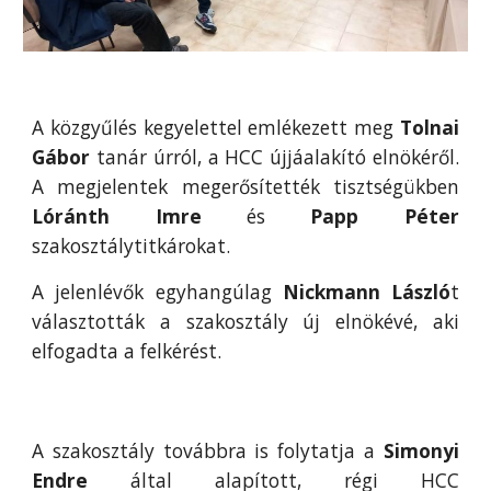
A közgyűlés kegyelettel emlékezett meg
Tolnai
Gábor
tanár úrról, a HCC újjáalakító elnökéről.
A megjelentek megerősítették tisztségükben
Lóránth Imre
és
Papp Péter
szakosztálytitkárokat.
A jelenlévők egyhangúlag
Nickmann László
t
választották a szakosztály új elnökévé, aki
elfogadta a felkérést.
A szakosztály továbbra is folytatja a
Simonyi
Endre
által alapított, régi HCC