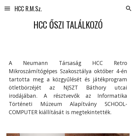
HCC R.M.Sz.
Skip to main content
Skip to navigation
HCC ŐSZI TALÁLKOZÓ
A Neumann Társaság HCC Retro
Mikroszámítógépes Szakosztálya október 4-én
tartotta meg a közgyűlését és játékprogram
ötletbörzéjét az NJSZT Báthory utcai
irodájában. A résztvevők az Informatika
Történeti Múzeum Alapítvány SCHOOL-
COMPUTER kiállítását is megtekintették.