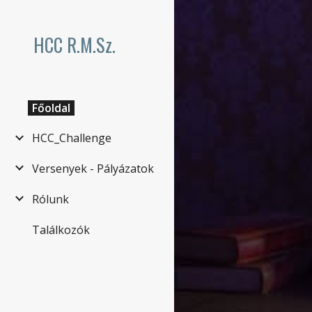
Sk
HCC R.M.Sz.
Főoldal
HCC_Challenge
Versenyek - Pályázatok
Rólunk
Találkozók